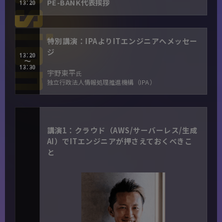
PE-BANK代表挨拶
13:20
特別講演：IPAよりITエンジニアへメッセー
ジ
13:20
～
13:30
宇野東平
氏
独立行政法人情報処理推進機構（IPA）
講演1：クラウド（AWS/サーバーレス/生成
AI）でITエンジニアが押さえておくべきこ
と