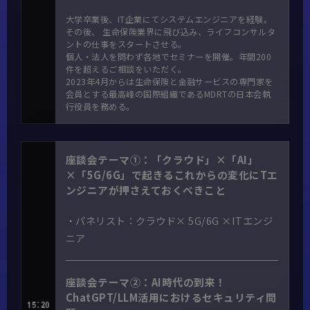
大学卒業後、IT企業にてシステムエンジニアを経験。
その後、 生命保険業界に飛び込み、ライフコンサルタ
ントの仕事をスタートさせる。
個人・法人を問わず各地でセミナーを開催。年間200
件を超えるご相談をいただく。
2023年4月からは生命保険と金融サービスの専門家を
会員とする最高峰の国際組織であるMDRTの日本会執
行役員を務める。
座談会テーマ①：「クラウド」×「AI」
×「5G/6G」で起きるこれからの変化にTエ
ンジニアが押さえておくべきこと
・パネリスト：クラウド× 5G/6G ×ITエンジ
ニア
座談会テーマ②：AI時代の到来！
ChatGPT/LLM活用におけるセキュリティ問
15:20