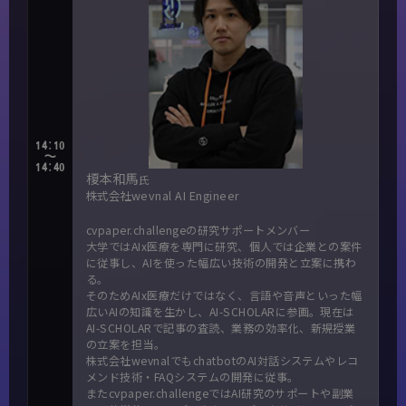
14:10
～
14:40
榎本和馬
氏
株式会社wevnal AI Engineer
cvpaper.challengeの研究サポートメンバー
大学ではAIx医療を専門に研究、個人では企業との案件
に従事し、AIを使った幅広い技術の開発と立案に携わ
る。
そのためAIx医療だけではなく、言語や音声といった幅
広いAIの知識を生かし、AI-SCHOLARに参画。現在は
AI-SCHOLARで記事の査読、業務の効率化、新規授業
の立案を担当。
株式会社wevnalでもchatbotのAI対話システムやレコ
メンド技術・FAQシステムの開発に従事。
またcvpaper.challengeではAI研究のサポートや副業