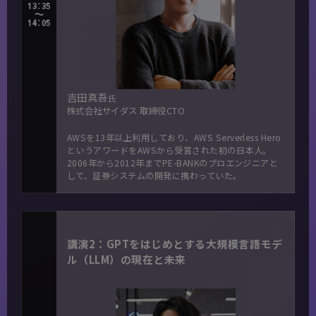
13:35
～
14:05
吉田真吾
氏
株式会社サイダス 取締役CTO
AWSを13年以上利用しており、AWS Serverless Hero
というアワードをAWSから受賞された初の日本人。
2006年から2012年までPE-BANKのプロエンジニアと
して、証券システムの開発に携わっていた。
講演2：GPTをはじめとする大規模言語モデ
ル（LLM）の現在と未来