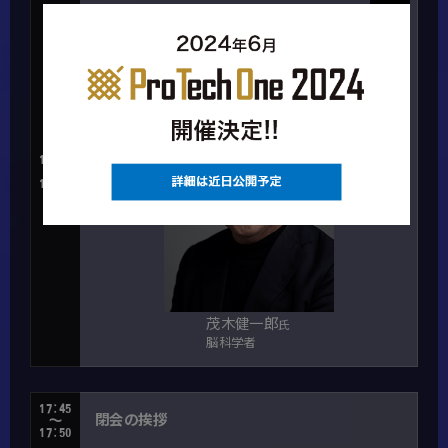
基調講演：脳科学からITエンジニアに伝え
たいこと
16:30
～
17:45
茂木健一郎
氏
脳科学者
17:45
閉会の挨拶
～
17:50