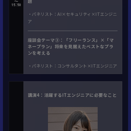
題
～
15:50
・パネリスト：AI×セキュリティ×ITエンジニ
ア
座談会テーマ③：「フリーランス」×「マ
ネープラン」将来を見据えたベストなプラ
ンを考える
・パネリスト：コンサルタント×ITエンジニア
講演4：活躍するITエンジニアに必要なこと