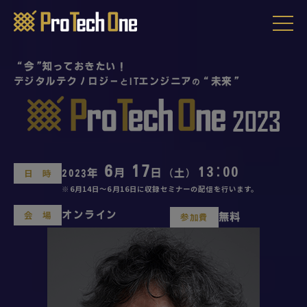
“
今
”
知っておきたい！
デジタルテクノロジー
ITエンジニア
“
未来
”
と
の
6
17
13:00
日 時
2023年
月
日 (土)
※6月14日～6月16日に収録セミナーの配信を行います。
会 場
オンライン
参加費
無料