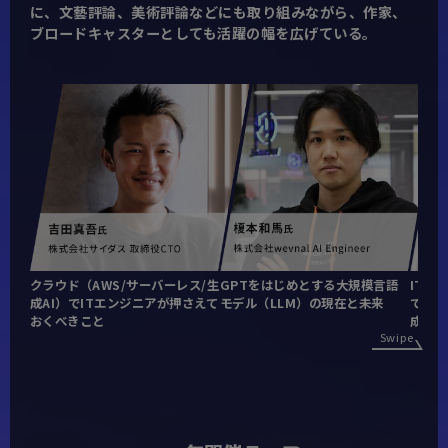
に、文藝評論、美術評論などにも取り組みながら、作家、
ブロードキャスターとしても活躍の幅を広げている。
GPTをはじめとする大規模言語
ITフ
クラウド（AWS/サーバーレス/生
モデル（LLM）の現在と未来
ておく
成AI）でITエンジニアが押さえて
成」
おくべきこと
Swipe