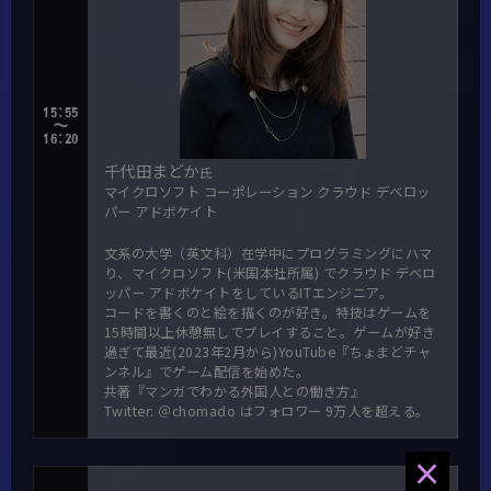
15:55
～
16:20
千代田まどか
氏
マイクロソフト コーポレーション クラウド デベロッ
パー アドボケイト
文系の大学（英文科）在学中にプログラミングにハマ
り、マイクロソフト(米国本社所属) でクラウド デベロ
ッパー アドボケイトをしているITエンジニア。
コードを書くのと絵を描くのが好き。特技はゲームを
15時間以上休憩無しでプレイすること。ゲームが好き
過ぎて最近(2023年2月から)YouTube『ちょまどチャ
ンネル』でゲーム配信を始めた。
共著『マンガでわかる外国人との働き方』
Twitter: ＠chomado はフォロワー 9万人を超える。
×