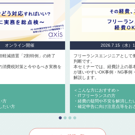
索拡張生成）は、LLMに外部知識を与える仕組みであると同
フリ
Mの特性を理解する格好の題材です。
し、
口に、改めてLLMの特性を理解することで、「何となくLLM
本セ
ら脱却し、AI開発における基礎体力を身につけましょう。
が決
ます
におすすめ＞
＜こ
いて知識をより深めたい方
・I
特性を理解し、AI活用を行っていきたい方
・税
り日々の業務に活用していきたい方
・確