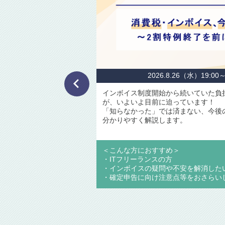
RAG（検
時に、LL
RAGを入
を使う」か
26.7.15（水）19:00～ オンライン開催
ジニアとして働く中で、多くの方が悩むのが“経費”の
、経費計上の基本ルールから、フリーランスエンジニア
事例・NG事例・グレーゾーン事例までを分かりやすく
すすめ＞
＜こんな方
スの方
・AIにつ
不安を解消したい方
・LLMの
け注意点等をおさらいしたい方
・AIをよ