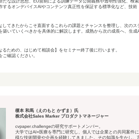
新たな設計思想、EU規制による訓練データ公開義務や透明性強化、検索
作するオンデバイスAIやコンテンツ真正性を保証する標準化など、技術
こなしてきたからこそ直面するこれらの課題とチャンスを整理し、次のステ
を築いていくべきかを具体的に解説します。成熟から次の成長へ、生成A
になるための、はじめて相談会】をセミナー終了後に行います。
をご確認ください。
榎本 和馬（えのもと かずま）氏
株式会社Sales Marker プロダクトマネージャー
cvpaper.challengeの研究サポートメンバー。
大学ではAI×医療を専門に研究し、個人では企業との共同案件に
様な技術開発や企画を経験してきました。その知識を生かし、