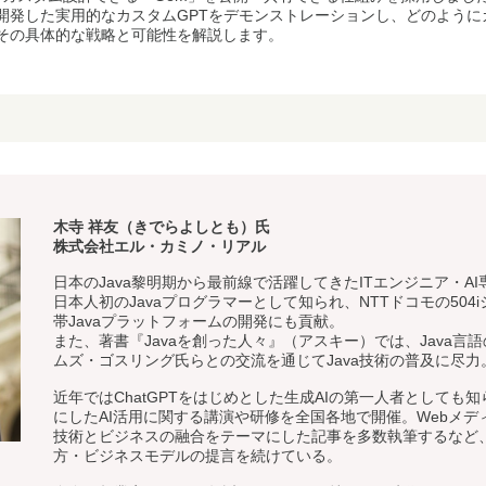
開発した実用的なカスタムGPTをデモンストレーションし、どのように
その具体的な戦略と可能性を解説します。
木寺 祥友（きでらよしとも）氏
株式会社エル・カミノ・リアル
日本のJava黎明期から最前線で活躍してきたITエンジニア・AI
日本人初のJavaプログラマーとして知られ、NTTドコモの504
帯Javaプラットフォームの開発にも貢献。
また、著書『Javaを創った人々』（アスキー）では、Java言
ムズ・ゴスリング氏らとの交流を通じてJava技術の普及に尽力
近年ではChatGPTをはじめとした生成AIの第一人者としても
にしたAI活用に関する講演や研修を全国各地で開催。Webメディア「
技術とビジネスの融合をテーマにした記事を多数執筆するなど、
方・ビジネスモデルの提言を続けている。