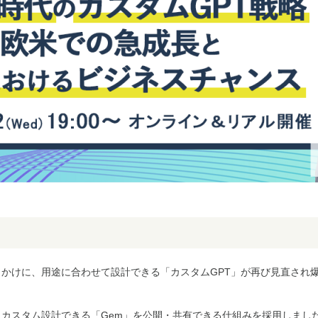
きっかけに、用途に合わせて設計できる「カスタムGPT」が再び見直さ
ni」も、カスタム設計できる「Gem」を公開・共有できる仕組みを採用しま