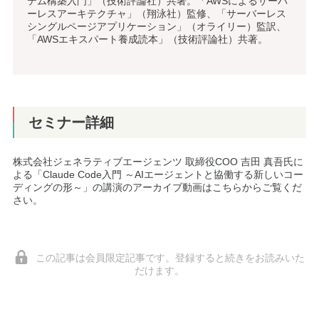
テム構築入門」（技術評論社）共著。「AWSによるサーバ
ーレスアーキテクチャ」（翔泳社）監修、「サーバーレス
シングルページアプリケーション」（オライリー）監訳、
「AWSエキスパート養成読本」（技術評論社）共著。
セミナー詳細
株式会社ジェネラティブエージェンツ 取締役COO 吉田 真吾氏に
よる「Claude Code入門 ～AIエージェントと協働する新しいコー
ディングの形～」の講演のアーカイブ動画はこちらからご覧くだ
さい。
この記事は会員限定記事です。登録すると続きをお読みいた
だけます。