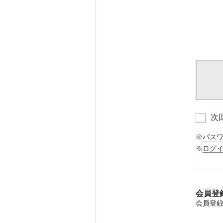
次
※
パス
※
ログ
会員登
会員登